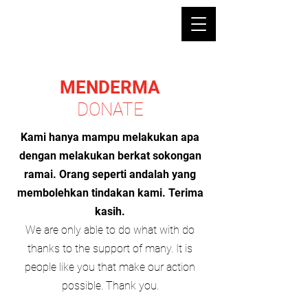
MENDERMA
DONATE
Kami hanya mampu melakukan apa
dengan melakukan berkat sokongan
ramai. Orang seperti andalah yang
membolehkan tindakan kami. Terima
kasih.
We are only able to do what with do
thanks to the support of many. It is
people like you that make our action
possible. Thank you.