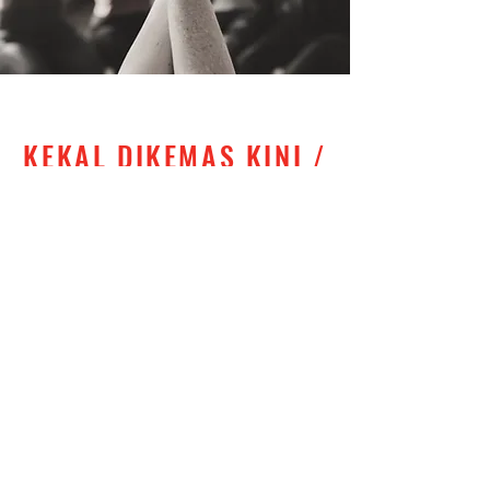
KEKAL DIKEMAS KINI /
STAY UPDATED
Subscribe
Tel:
+60 ‎
3 2858 1302
Email:
info@mykuasa.org