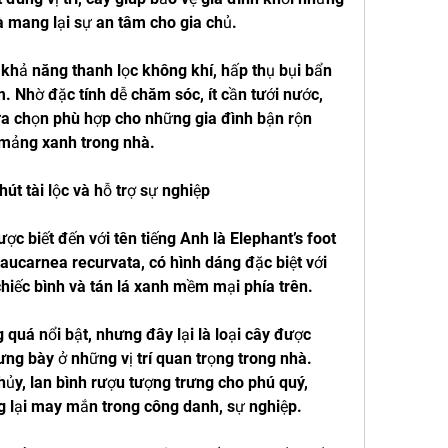
 mang lại sự an tâm cho gia chủ.
khả năng thanh lọc không khí, hấp thụ bụi bẩn 
. Nhờ đặc tính dễ chăm sóc, ít cần tưới nước, 
ựa chọn phù hợp cho những gia đình bận rộn 
 mảng xanh trong nhà.
út tài lộc và hỗ trợ sự nghiệp
ợc biết đến với tên tiếng Anh là Elephant’s foot 
aucarnea recurvata, có hình dáng đặc biệt với 
hiếc bình và tán lá xanh mềm mại phía trên.
quá nổi bật, nhưng đây lại là loại cây được 
ưng bày ở những vị trí quan trọng trong nhà. 
y, lan bình rượu tượng trưng cho phú quý, 
ng lại may mắn trong công danh, sự nghiệp.