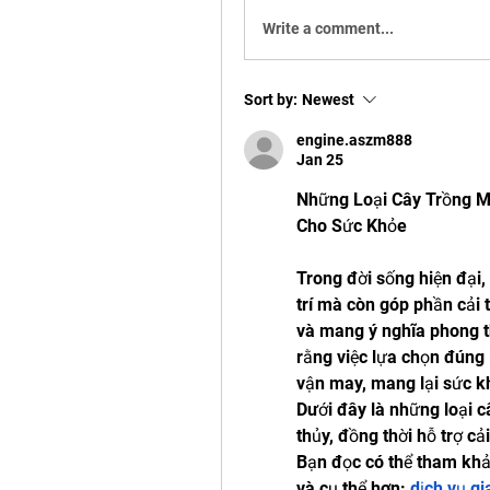
Write a comment...
Sort by:
Newest
engine.aszm888
Jan 25
Những Loại Cây Trồng M
Cho Sức Khỏe
Trong đời sống hiện đại,
trí mà còn góp phần cải 
và mang ý nghĩa phong th
rằng việc lựa chọn đúng l
vận may, mang lại sức kh
Dưới đây là những loại c
thủy, đồng thời hỗ trợ cả
Bạn đọc có thể tham khảo
và cụ thể hơn: 
dịch vụ g