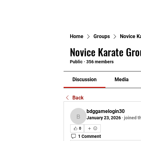
H
Home
Groups
Novice K
Novice Karate Gro
Public
·
356 members
Discussion
Media
Back
bdggamelogin30
January 23, 2026
·
joined t
bdggamelogin30
0
1 Comment