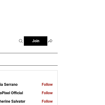
ct
Join
ia Serrano
Follow
oPixel Official
Follow
herine Salvator
Follow