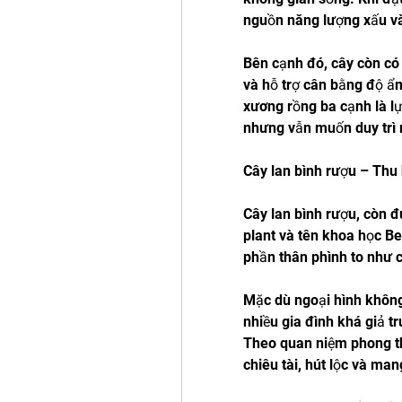
nguồn năng lượng xấu và
Bên cạnh đó, cây còn có 
và hỗ trợ cân bằng độ ẩm
xương rồng ba cạnh là l
nhưng vẫn muốn duy trì
Cây lan bình rượu – Thu h
Cây lan bình rượu, còn đư
plant và tên khoa học Be
phần thân phình to như c
Mặc dù ngoại hình không 
nhiều gia đình khá giả tr
Theo quan niệm phong thủ
chiêu tài, hút lộc và ma