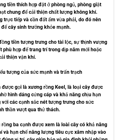
ng tiền thích hợp đặt ở phòng ngủ, phòng giặt 
ạt chung để cải thiện chất lượng không khí. 
 trực tiếp và cần đất ẩm vừa phải, do đó nên 
t để cây sinh trưởng khỏe mạnh.
ồng tiền tượng trưng cho tài lộc, sự thịnh vượng 
 phù hợp để trang trí trong dịp năm mới hoặc 
i thiện vận khí.
ểu tượng của sức mạnh và trấn trạch
được gọi là xương rồng Keel, là loại cây được 
nhờ hình dáng cứng cáp và khả năng chịu hạn 
 với các cạnh sắc nét tượng trưng cho sức 
nh thần vượt qua thử thách.
 rồng ba cạnh được xem là loài cây có khả năng 
khí và hạn chế năng lượng tiêu cực xâm nhập vào 
đúng vị trí, cây giúp bảo vệ gia đình khỏi những 