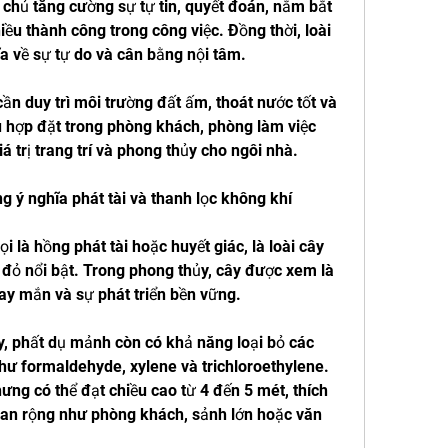
 chủ tăng cường sự tự tin, quyết đoán, nắm bắt 
iều thành công trong công việc. Đồng thời, loài 
a về sự tự do và cân bằng nội tâm.
cần duy trì môi trường đất ấm, thoát nước tốt và 
 hợp đặt trong phòng khách, phòng làm việc 
á trị trang trí và phong thủy cho ngôi nhà.
 ý nghĩa phát tài và thanh lọc không khí
 là hồng phát tài hoặc huyết giác, là loài cây 
á đỏ nổi bật. Trong phong thủy, cây được xem là 
may mắn và sự phát triển bền vững.
, phất dụ mảnh còn có khả năng loại bỏ các 
hư formaldehyde, xylene và trichloroethylene. 
ng có thể đạt chiều cao từ 4 đến 5 mét, thích 
ian rộng như phòng khách, sảnh lớn hoặc văn 