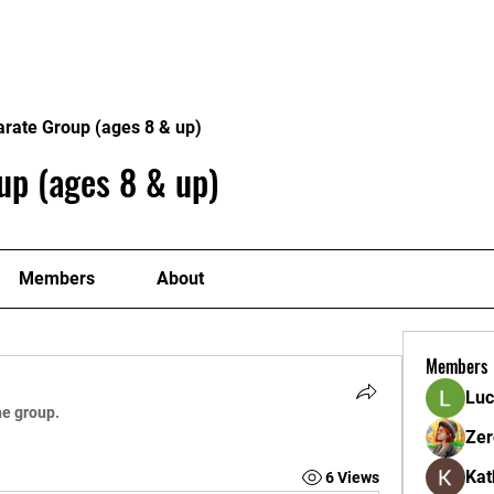
ome
Donate
About
Conta
arate Group (ages 8 & up)
up (ages 8 & up)
Members
About
Members
Luc
he group.
Zer
Kat
6 Views