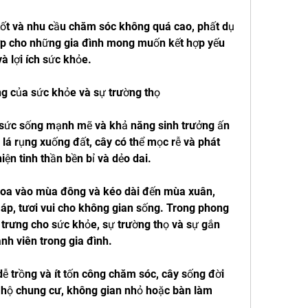
tốt và nhu cầu chăm sóc không quá cao, phất dụ 
p cho những gia đình mong muốn kết hợp yếu 
à lợi ích sức khỏe.
ng của sức khỏe và sự trường thọ
i sức sống mạnh mẽ và khả năng sinh trưởng ấn 
 lá rụng xuống đất, cây có thể mọc rễ và phát 
hiện tinh thần bền bỉ và dẻo dai.
hoa vào mùa đông và kéo dài đến mùa xuân, 
p, tươi vui cho không gian sống. Trong phong 
 trưng cho sức khỏe, sự trường thọ và sự gắn 
ành viên trong gia đình.
dễ trồng và ít tốn công chăm sóc, cây sống đời 
 hộ chung cư, không gian nhỏ hoặc bàn làm 