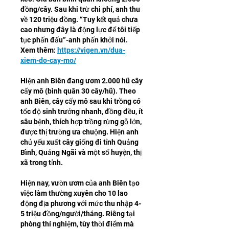
đồng/cây. Sau khi trừ chi phí, anh thu 
về 120 triệu đồng. “Tuy kết quả chưa 
cao nhưng đây là động lực để tôi tiếp 
tục phấn đấu”-anh phấn khởi nói.
Xem thêm: 
https://vigen.vn/dua-
xiem-do-cay-mo/
Hiện anh Biên đang ươm 2.000 hũ cây 
cấy mô (bình quân 30 cây/hũ). Theo 
anh Biên, cây cấy mô sau khi trồng có 
tốc độ sinh trưởng nhanh, đồng đều, ít 
sâu bệnh, thích hợp trồng rừng gỗ lớn, 
được thị trường ưa chuộng. Hiện anh 
chủ yếu xuất cây giống đi tỉnh Quảng 
Bình, Quảng Ngãi và một số huyện, thị 
xã trong tỉnh.
Hiện nay, vườn ươm của anh Biên tạo 
việc làm thường xuyên cho 10 lao 
động địa phương với mức thu nhập 4-
5 triệu đồng/người/tháng. Riêng tại 
phòng thí nghiệm, tùy thời điểm mà 