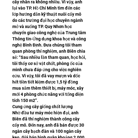
cây nhân ra không nhiều. Vì vậy, anh 
lại vào TP. Hồ Chí Minh tìm đến các 
lớp hướng dẫn kỹ thuật nuôi cấy mô 
do các trường đại học chuyên ngành 
mở và xuống TP. Quy Nhơn học 
chuyển giao công nghệ của Trung tâm 
Thông tin-Ứng dụng khoa học và công 
nghệ Bình Định. Đưa chúng tôi tham 
quan phòng thí nghiệm, anh Biên chia 
sẻ: “Sau nhiều lần tham quan, học hỏi, 
tôi thấy cơ sở vật chất, phòng ốc của 
mình chưa đáp ứng cho việc nghiên 
cứu. Vì vậy, tôi đã vay mượn và dốc 
hết tiền tiết kiệm được 1,5 tỷ đồng 
mua sắm thêm thiết bị, máy móc, xây 
mới 4 phòng chức năng với tổng diện 
tích 150 m2”.
Cung ứng cây giống chất lượng
Nhờ đầu tư máy móc hiện đại, anh 
Biên đã thí nghiệm thành công cây 
cấy mô. Đến nay, anh đã bán được 30 
ngàn cây bạch đàn và 100 ngàn cây 
keo. Giá bán bình quân khoảng 2.000 