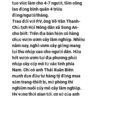
tạo việc làm cho 4-7 người, tiền công 
lao động bình quân 4 triệu 
đồng/người/tháng.
Trao đổi với P.V, ông Võ Văn Thanh-
Chủ tịch Hội Nông dân xã Song An-
cho biết: Trên địa bàn hiện có hàng 
chục vườn ươm cây lâm nghiệp. Nhiều 
năm nay, nghề ươm cây giống mang 
lại thu nhập cao cho người dân. Hầu 
hết vườn ươm tại địa phương phải 
nhập cây cấy mô từ các tỉnh phía 
Nam. Chỉ có anh Thái Xuân Biên 
mạnh dạn đầu tư hàng tỷ đồng mua 
sắm trang-thiết bị, mở phòng thí 
nghiệm nuôi cấy mô cây lâm nghiệp. 
Hy vọng thời gian tới, cơ sở của anh 
Biên 
https://vigen.vn/
 sẽ cung ứng 
nhiều hơn nữa cây cấy mô, góp phần 
chủ động nguồn giống cho các vườn 
ươm trên địa bàn, giúp giảm chi phí, 
đồng thời nâng cao năng suất, chất 
lượng rừng trồng, mang lại thu nhập 