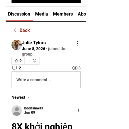
Discussion
Media
Members
About
Back
Julie Tylors
June 8, 2026
·
joined the
group.
0
2
3
Write a comment...
Newest
boonsnake3
Jun 09
8X khởi nghiệp 